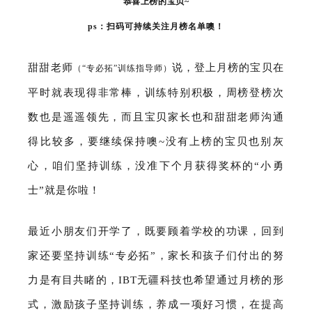
恭喜上榜的宝贝~
ps：扫码可持续关注月榜名单噢！
甜甜老师
说，登上月榜的宝贝在
（“专必拓”训练指导师）
平时就表现得非常棒，训练特别积极，周榜登榜次
数也是遥遥领先，而且宝贝家长也和甜甜老师沟通
得比较多，要继续保持噢~没有上榜的宝贝也别灰
心，咱们坚持训练，没准下个月获得奖杯的“小勇
士”就是你啦！
最近小朋友们开学了，既要顾着学校的功课，回到
家还要坚持训练“专必拓”，家长和孩子们付出的努
力是有目共睹的，IBT无疆科技也希望通过月榜的形
式，激励孩子坚持训练，养成一项好习惯，在提高