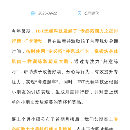
2023-09-22
公司新闻
今年暑期，
IBT无疆科技发起了“专必拓脑力之星排
行榜”打卡活动，
旨在鼓舞并激励孩子合理规划暑期
时间，
按时使用“专必拓”并完成打卡，像锻炼身体
肌肉一样训练和塑造大脑，
通过专注力“刻意练
习”，帮助孩子改善好动、分心等行为，有效提升专
注力，实现“弯道超车”。同时，IBT无疆科技还根据
小朋友的训练表现，生成月度排行榜，并对登上榜
单的小朋友发放精美的奖杯和奖品。
继上个月小疆公布了首期月榜后，我们如期奉上
专
必拓脑力之星排行榜·8月榜单，
点击下方图片揭榜，