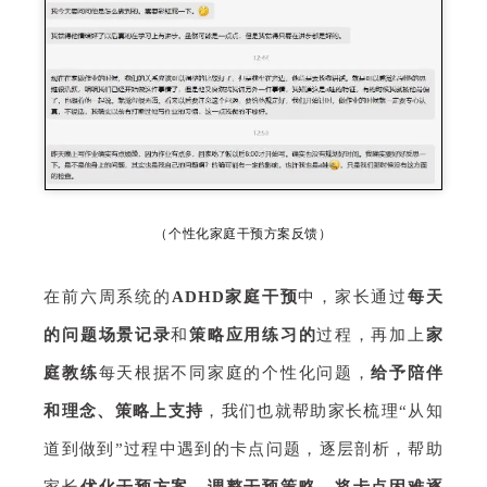
（个性化家庭干预方案反馈）
在前六周系统的
ADHD家庭干预
中，家长通过
每天
的问题场景记录
和
策略应用练习的
过程，再加上
家
庭教
练
每天根据不同家庭的个性化问题，
给予陪伴
和理念、策略上支持
，我们也就帮助家长梳理“从知
道到做到”过程中遇到的卡点问题，逐层剖析，帮助
家长
优化干预方案、调整干预策略
，将卡点困难逐