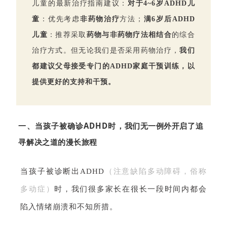
儿童的最新治疗指南建议：
对于4~6岁ADHD儿
童
：优先考虑
非药物治疗
方法；
满6岁后ADHD
儿童
：推荐采取
药物与非药物疗法相结合
的综合
治疗方式。
但无论我们是否采用药物治疗，
我们
都建议父母接受专门的ADHD家庭干预训练，以
提供更好的支持和干预。
一、当孩子被确诊ADHD时，
我们无一例外
开启了追
寻解决之道的漫长旅程
当孩子被诊断出ADHD
（注意缺陷多动障碍，俗称
多动症）
时，我们很多家长在很长一段时间内都会
陷入情绪崩溃和不知所措。